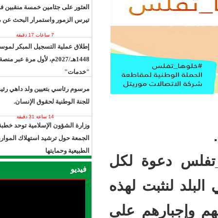
العثور على جثامين خمسة منقبين في
تيرس الزمور واستمرار البحث عن مفقود
7 ساعات 17 دقيقة
إطلاق عملية التسجيل المبكر لموسم حج
1448هـ/2027م، لأول مرة عبر منصة
"خدمات"
13 ساعة 48 دقيقة
مرسوم رئاسي بتعيين ولد داهي رئيسًا
للجنة الوطنية لحقوق الإنسان.
14 ساعة 31 دقيقة
وزارة الشؤون الإسلامية توحد خطبة
الجمعة حول ترشيد استهلاك الموارد
الطبيعية وحمايتها
ة لكل
17 ساعة 27 دقيقة
فيديو
 لهذه
م على