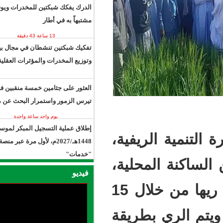
الدرك يفكك شبكتين للمخدرات ويوقف 13
مشتبهاً به في أطار
13 ساعة 43 دقيقة
يوم واحد ساعة واحدة
تفكيك شبكتين تنشطان في مجال بيع
وتوزيع المخدرات والمؤثرات العقلية.
العثور على جثامين خمسة منقبين في
تيرس الزمور واستمرار البحث عن مفقود
يوم واحد ساعة واحدة
إطلاق عملية التسجيل المبكر لموسم حج
يفية،
1448هـ/2027م، لأول مرة عبر منصة
"خدمات"
كنة المحلية،
يوم واحد 7 ساعات
فيديو
وتمتد الواحة على مساحة 100 هكتار، ويتم ريها من خلال 15
الري بطريقة