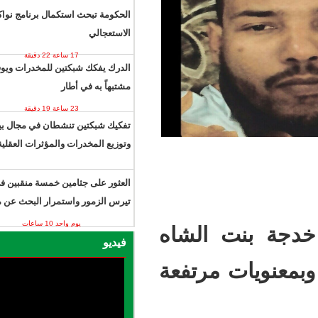
8 دقائق 53 ثانية
الحكومة تبحث استكمال برنامج نواكشوط
الاستعجالي
17 ساعة 22 دقيقة
الدرك يفكك شبكتين للمخدرات ويوقف 13
مشتبهاً به في أطار
23 ساعة 19 دقيقة
يوم واحد 10 ساعات
تفكيك شبكتين تنشطان في مجال بيع
وتوزيع المخدرات والمؤثرات العقلية.
العثور على جثامين خمسة منقبين في
تيرس الزمور واستمرار البحث عن مفقود
يوم واحد 10 ساعات
الشاه
فيديو
مرتفعة