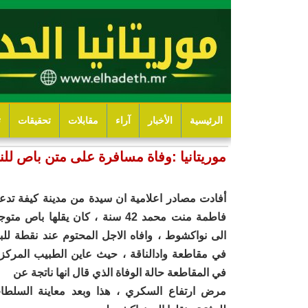
الرئيسية
الأخبار
آراء
مقابلات
تحقيقات
ت
موريتانيا :وفاة مسافرة على متن باص للن
أفادت مصادر اعلامية ان سيدة من مدينة كيفة تدع
فاطمة منت محمد 42 سنة ، كان يقلها باص متو
الى نواكشوط ، وافاه الاجل المحتوم عند نقطة للبي
في مقاطعة وادالناقة ، حيث عاين الطبيب المركز
في المقاطعة حالة الوفاة الذي قال انها ناتجة عن
مرض ارتفاع السكري ، هذا وبعد معاينة السلطا