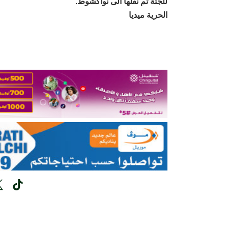
للجثة تم نقلها الى نواكشوط.
الحرية ميديا