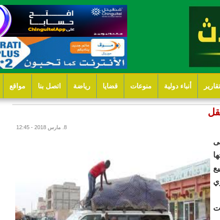
قارير
أنباء دولية
منوعات
قضايا
رياضة
اتصل بنا
مواقع
قل
8. مارس 2018 - 12:45
ى
جها
ع
ي
ت