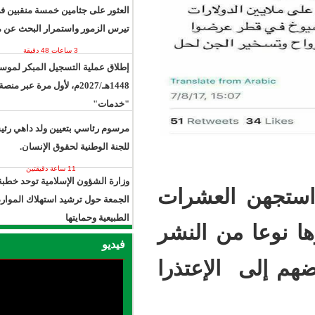
العثور على جثامين خمسة منقبين في
تيرس الزمور واستمرار البحث عن مفقود
3 ساعات 48 دقيقة
إطلاق عملية التسجيل المبكر لموسم حج
1448هـ/2027م، لأول مرة عبر منصة
"خدمات"
10 ساعات 19 دقيقة
مرسوم رئاسي بتعيين ولد داهي رئيسًا
للجنة الوطنية لحقوق الإنسان.
11 ساعة دقيقتين
وزارة الشؤون الإسلامية توحد خطبة
عشرات
الجمعة حول ترشيد استهلاك الموارد
الطبيعية وحمايتها
 النشر
13 ساعة 58 دقيقة
فيديو
عتذرا