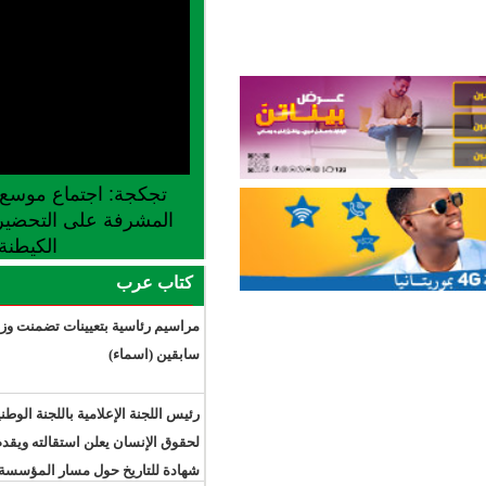
تجكجة: اجتماع موسع للجنة الجهوية
المشرفة على التحضير لإطلاق موسم
الكيطنة
كتاب عرب
مراسيم رئاسية بتعيينات تضمنت وزراء
سابقين (اسماء)
رئيس اللجنة الإعلامية باللجنة الوطنية
لحقوق الإنسان يعلن استقالته ويقدم
شهادة للتاريخ حول مسار المؤسسة