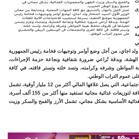
ت
ى
ى
ة
ي
ار ولد اجاي، من أجل وضع أوامر وتوجيهات فخامة رئيس الجمهورية
الهشة، وبدقة تُراعي ضرورة شفافية ونجاعة حزمة الإجراءات،
المواطن وشرفه وكرامته، وتسد خلته وتستر فاقته، في كافة
لى عموم التراب الوطني.
ونوهت معالي المفوضة، إلى أن حزمة الإجراءات الاجتماعية، التي يصل غلافها المالي أكثر من 12 مليار أوقية، تشمل
تحويلات نقدية لصالح 352 ألف أسرة متعففة، بالإضافة لتوزيعات غذائية مجانية تستفيد منها أكثر من 155 ألف أسرة،
ف طن، من المواد الغذائية الأساسية بشكل مجاني، تشمل الأرز والقمح والسكر وزيت