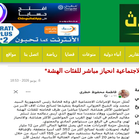
قارير
أنباء دولية
منوعات
قضايا
رياضة
اتصل بنا
مواقع
اجتماعية انحياز مباشر للفئات الهشة*
6. يونيو 2026 - 18:53
ة
ي
خ
ن
ء
د