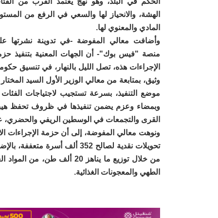
الحكم في البلد، وهو نهج يعتمد القرب من الفئا
الهشة، والانحياز لها والسعي في الرفع من المستو
المادي والمعنوي لها.
وأضافت معالي المفوضة -في تدوينة نشرتها عل
منصة "فيس بوك"- أن الجهات المعنية بتنفيذ حزم
الإجراءات هذه، تصل الليل بالنهار، في تنسيق حكوم
وثيق، بمتابعة من معالي الوزير الأول السيد المخت
موضع التنفيذ، بسرعة تستجيب لاجتياجات الفئات 
وبمضاء وعزم يضمن تنفيذها في ظروف تحفظ هيبة 
القرى والتجمعات في الوسطين الريفي والحضري، ع
من خلال توزيع ما يناهز 20 أل
الطهي والمعجونات الغذائية.