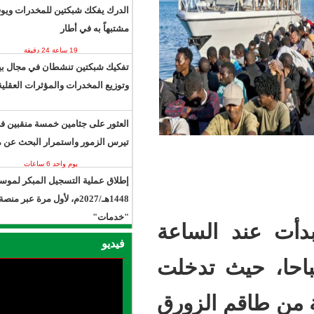
الدرك يفكك شبكتين للمخدرات ويوقف 13
مشتبهاً به في أطار
19 ساعة 24 دقيقة
يوم واحد 6 ساعات
تفكيك شبكتين تنشطان في مجال بيع
وتوزيع المخدرات والمؤثرات العقلية.
العثور على جثامين خمسة منقبين في
تيرس الزمور واستمرار البحث عن مفقود
يوم واحد 6 ساعات
إطلاق عملية التسجيل المبكر لموسم حج
1448هـ/2027م، لأول مرة عبر منصة
"خدمات"
لساعة
يوم واحد 13 ساعة
فيديو
تدخلت
الزورق