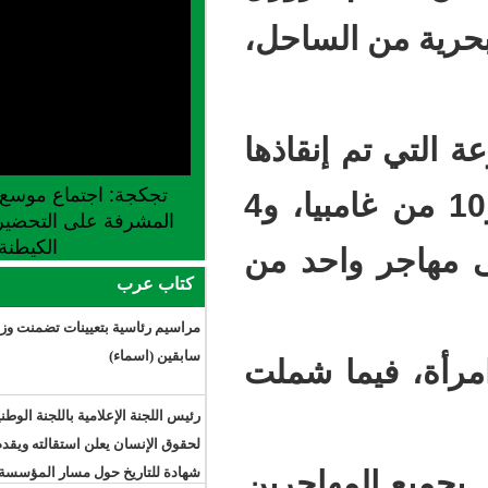
لساحل،
قاذها
تجكجة: اجتماع موسع للجنة الجهوية
80 مهاجرا من مالي، و12 من السنغال، و10 من غامبيا، و4
المشرفة على التحضير لإطلاق موسم
الكيطنة
واحد من
كتاب عرب
مراسيم رئاسية بتعيينات تضمنت وزراء
سابقين (اسماء)
1 امرأة، فيما شملت
رئيس اللجنة الإعلامية باللجنة الوطنية
لحقوق الإنسان يعلن استقالته ويقدم
شهادة للتاريخ حول مسار المؤسسة
هاجرين