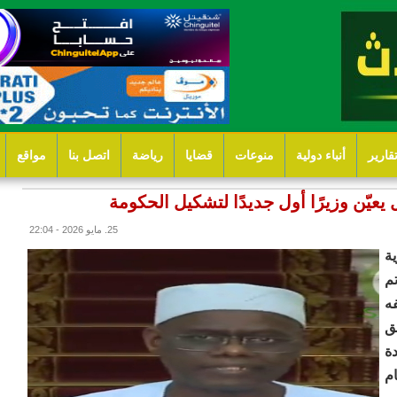
قارير
أنباء دولية
منوعات
قضايا
رياضة
اتصل بنا
مواقع
يعيّن وزيرًا أول جديدًا لتشكيل الحكومة
25. مايو 2026 - 22:04
ة
م
ه
ق
ة
م