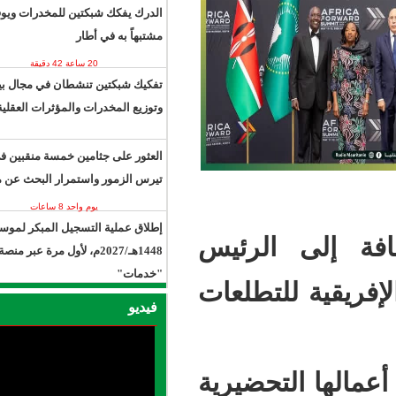
الدرك يفكك شبكتين للمخدرات ويوقف 13
مشتبهاً به في أطار
20 ساعة 42 دقيقة
يوم واحد 8 ساعات
تفكيك شبكتين تنشطان في مجال بيع
وتوزيع المخدرات والمؤثرات العقلية.
العثور على جثامين خمسة منقبين في
تيرس الزمور واستمرار البحث عن مفقود
يوم واحد 8 ساعات
إطلاق عملية التسجيل المبكر لموسم حج
لرئيس
1448هـ/2027م، لأول مرة عبر منصة
"خدمات"
طلعات
يوم واحد 14 ساعة
فيديو
حضيرية