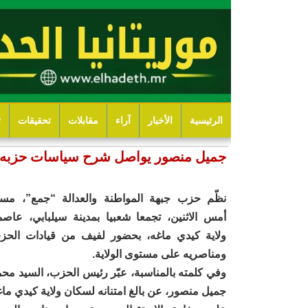
الرئيسية
الأخبار
آراء
مقابلات
تحقيقات
ت
جميل منصور يواصل شرح سياسات حزبه ل
نظّم حزب جبهة المواطنة والعدالة “جمع”، مسا
أمس الاثنين، تجمعا شعبيا بمدينة سيلبابي، عاصم
ولاية كيدي ماغه، بحضور لفيف من قيادات الحز
ومناصريه على مستوى الولاية.
وفي كلمته بالمناسبة، عبّر رئيس الحزب، السيد محم
جميل منصور، عن بالغ امتنانه لسكان ولاية كيدي ماغ