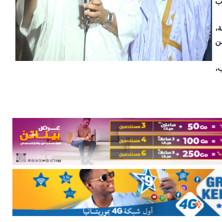
ب
،
ن
،