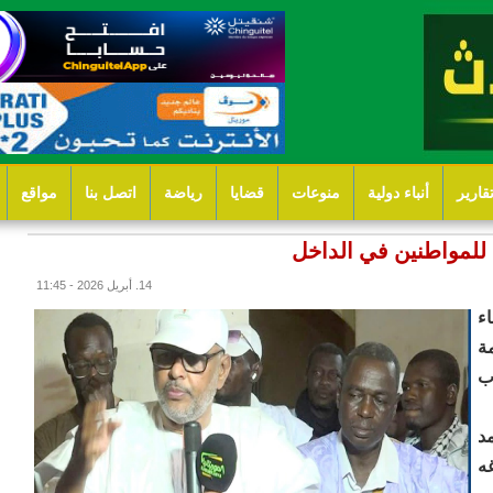
قارير
أنباء دولية
منوعات
قضايا
رياضة
اتصل بنا
مواقع
لمواطنين في الداخل
14. أبريل 2026 - 11:45
ء
ة
ب
د
ه