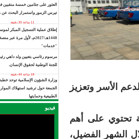
العثور على جثامين خمسة منقبين في
تيرس الزمور واستمرار البحث عن مفقود
11 ساعة 30 دقيقة
إطلاق عملية التسجيل المبكر لموسم حج
1448هـ/2027م، لأول مرة عبر منصة
"خدمات"
18 ساعة 57 ثانية
مرسوم رئاسي بتعيين ولد داهي رئيسًا
للجنة الوطنية لحقوق الإنسان.
18 ساعة 44 دقيقة
وزارة الشؤون الإسلامية توحد خطبة
وتعزيز
الجمعة حول ترشيد استهلاك الموارد
الطبيعية وحمايتها
21 ساعة 39 دقيقة
فيديو
ى أهم
لفضيل،