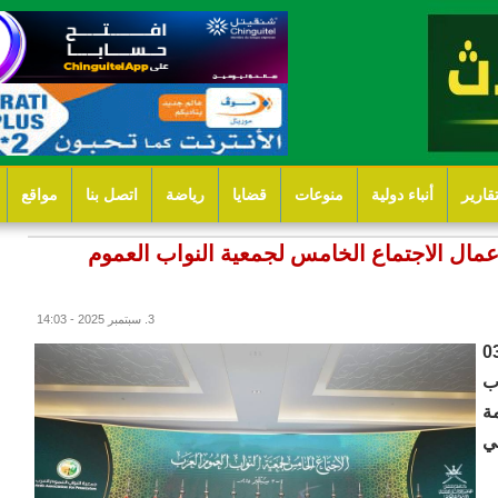
قارير
أنباء دولية
منوعات
قضايا
رياضة
اتصل بنا
مواقع
 أعمال الاجتماع الخامس لجمعية النواب العموم
3. سبتمبر 2025 - 14:03
نة صلالة بسلطنة عمان اليوم الأربعاء 03
اب
ة
ي