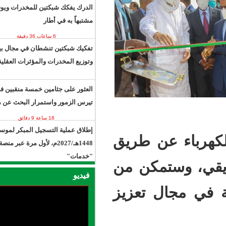
الدرك يفكك شبكتين للمخدرات ويوقف 13
مشتبهاً به في أطار
6 ساعات 36 دقيقة
18 ساعة 3 دقائق
تفكيك شبكتين تنشطان في مجال بيع
وتوزيع المخدرات والمؤثرات العقلية.
العثور على جثامين خمسة منقبين في
تيرس الزمور واستمرار البحث عن مفقود
18 ساعة 9 دقائق
إطلاق عملية التسجيل المبكر لموسم حج
ن طريق
1448هـ/2027م، لأول مرة عبر منصة
"خدمات"
، وستمكن من
يوم واحد 40 دقيقة
فيديو
ل تعزيز