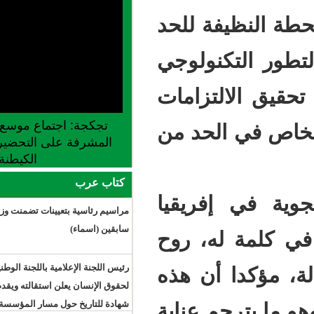
ة للحد
نولوجي
زامات
تجكجة: اجتماع موسع للجنة الجهوية
لحد من
المشرفة على التحضير لإطلاق موسم
الكيطنة
كتاب عرب
ريقيا
مراسيم رئاسية بتعيينات تضمنت وزراء
سابقين (اسماء)
، روح
رئيس اللجنة الإعلامية باللجنة الوطنية
أن هذه
لحقوق الإنسان يعلن استقالته ويقدم
شهادة للتاريخ حول مسار المؤسسة
 عناية