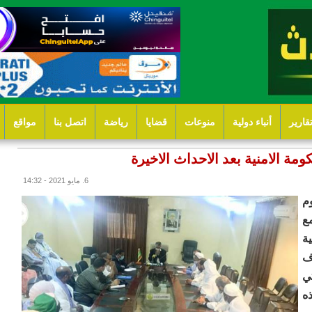
قارير
أنباء دولية
منوعات
قضايا
رياضة
اتصل بنا
مواقع
ومة الامنية بعد الاحداث الاخيرة
6. مايو 2021 - 14:32
م
ع
ة
ف
ي
ه