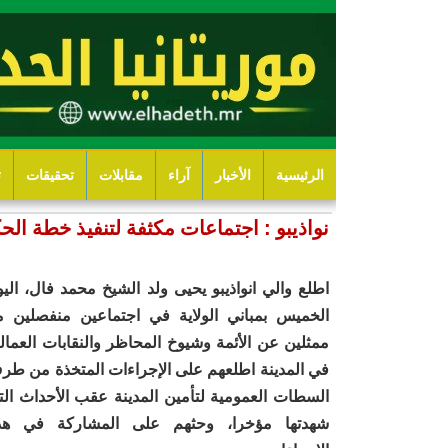
الرئيسية
الأخبار
آراء
مقابلات
تحقيقات
ت
نواذيبو : اجتماعات مكثفة لتنفيذ خطة الحك
اطلع والي انواذيبو يحيى ولد الشيخ محمد فال، اليو
الخميس بمباني الولاية في اجتماعين منفصلين م
ممثلين عن الأئمة وشيوخ المحاظر والنقابات العمالي
في المدينة اطلعهم على الإجراءات المتخذة من طر
السطات العمومية لتأمين المدينة عقب الأحداث الت
شهدتها مؤخرا، وحثهم على المشاركة في هذ