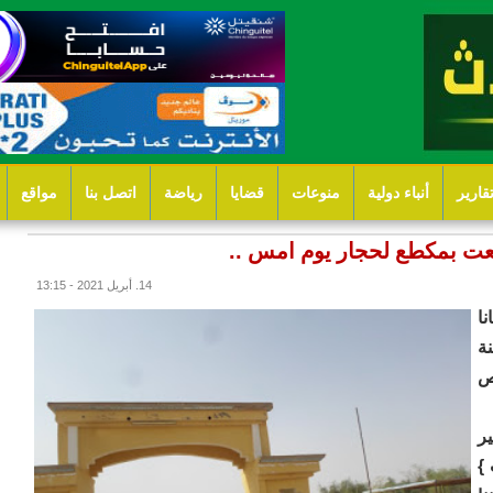
قارير
أنباء دولية
منوعات
قضايا
رياضة
اتصل بنا
مواقع
عت بمكطع لحجار يوم امس ..
14. أبريل 2021 - 13:15
ا
ة
ص
ر
}