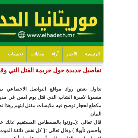
الرئيسية
الأخبار
آراء
مقابلات
تحقيقات
ت
تفاصيل جديدة حول جريمة القتل التي وق
تداول بعض رواد مواقع التواصل الاجتماعي بيان
منسوبا لاسرة الشاب الذي قتل يوم امس في مدين
مكطع لحجار توضح فيه ملابسات مقتل ابنهم زهذا ن
البيان
قال تعالى :{..وزنوا بالقسطاس المستقيم ؛ذلك خي
وأحسن تأويلا } وقال تعالى :{ كل نفس ذائقة الموت 