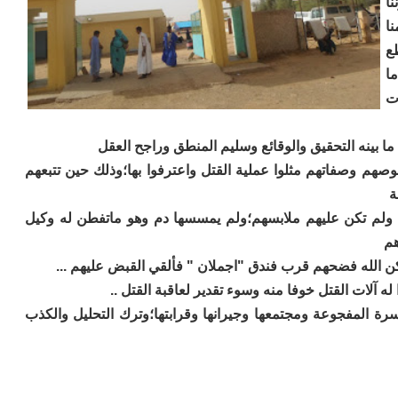
نا
نا
ع
ما
ت
هم وصفاتهم مثلوا عملية القتل واعترفوا بها؛وذلك حين تتبعهم
ة
يات ولم تكن عليهم ملابسهم؛ولم يمسسها دم وهو ماتفطن له وكيل
هم
أسرة المفجوعة ومجتمعها وجيرانها وقرابتها؛وترك التحليل والكذب