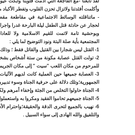
لقد تابعنا -مع الفاجعة التي أدمت قلوبنا وأبكت عيون
وأكلمت أفئدتنا ولاتزال تحزن القلوب وتفطر الأكباد م
- ماتناقلته الوسائط الاجتماعية في مقاطعة مقط
لحجار عن حادثة قتل الطفل ليلة البارحة غدرا واجرا
وبوحشية تامة لاتمت للقيم الاسلامية ولا للعادا
المجتمعية بأية صلة البتة ونود التوضيح لما يلي :
1- القتل ليس شجارا بين القتيل والقاتل فقط ؛ وذلك ما بينه التحقيق والوقائع وسليم المنطق وراجح العقل
2- تولت القتل عصابة مكونة من ستة أشخاص بشخوص
للمرحوم من مكان اللعب "سيت " إلى مكان الجريم
3- العصابة جميعها حين العملية كانت لديهم الآل
الجمهورية؛وتلك دلالة على حرفية الجناة وسوء تدبير
4- الجناة حاولوا التخلص من الجثة وإخفاء أمرهم ولكن الله فضحهم قرب فندق "اجملان " فألقي القبض عليهم ...
5- الجناة جميعهم تحاموا الفقيد ومكروا به واستعملوا له آلات القتل خوفا منه وسوء تقدير لعاقبة القتل ..
6- نهيب بالجميع لتحرى الدقة والحقيقة؛واحترام ال
والتلفيق والله الهادى إلى سواء السبيل .