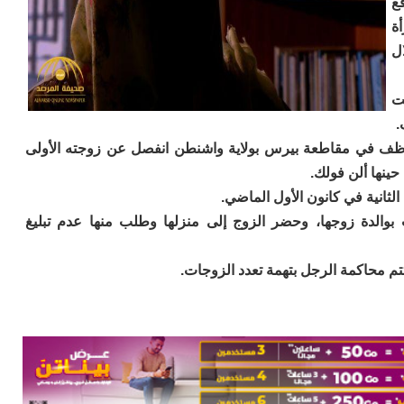
ع
ة
ل
ت
.
ألن أونيل (41 عاماً) وهو موظف في مقاطعة بيرس بولاية واشنطن انفصل عن زوجته الأولى
ينها ألن فولك.
لثانية في كانون الأول الماضي.
والدة زوجها، وحضر الزوج إلى منزلها وطلب منها عدم تبليغ
 محاكمة الرجل بتهمة تعدد الزوجات.