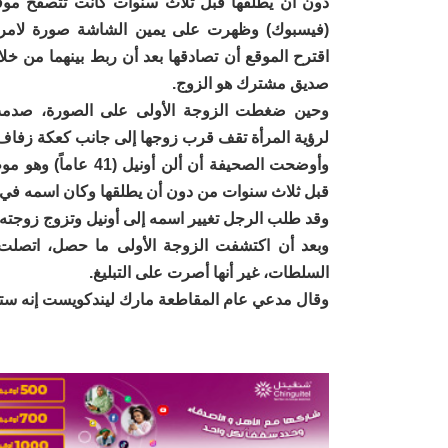
دون أن يطلقها قبل ثلاث سنوات كانت تتصفح موق
(فيسبوك) وظهرت على يمين الشاشة صورة لامرأ
اقترح الموقع أن تصادقها بعد أن ربط بينهما من خلا
صديق مشترك هو الزوج.
وحين ضغطت الزوجة الأولى على الصورة، صدم
لرؤية المرأة تقف قرب زوجها إلى جانب كعكة زفاف
وأوضحت الصحيفة أن 
قبل ثلاث سنوات من دون أن يطلقها وكان اسمه في ح
وقد طلب الرجل تغيير اسمه إلى أونيل وتزوج زوجته ا
وبعد أن اكتشفت الزوجة الأولى ما حصل، اتصلت ب
السلطات، غير أنها أصرت على التبليغ.
وقال مدعي عام المقاطعة مارك ليندكويست إنه ستتم