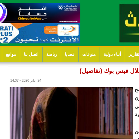
قارير
أنباء دولية
منوعات
قضايا
رياضة
اتصل بنا
مواقع
خلال فيس بوك (تفاصيل)
24. يناير 2020 - 14:37
ح
ن
ي
ة
ن