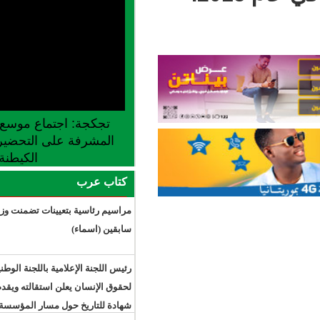
تجكجة: اجتماع موسع للجنة الجهوية
المشرفة على التحضير لإطلاق موسم
الكيطنة
كتاب عرب
مراسيم رئاسية بتعيينات تضمنت وزراء
سابقين (اسماء)
رئيس اللجنة الإعلامية باللجنة الوطنية
لحقوق الإنسان يعلن استقالته ويقدم
شهادة للتاريخ حول مسار المؤسسة