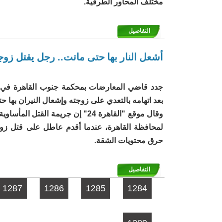
مختلف المحاور الطرقية.
التفاصيل
أشعل النار بها حتى ماتت.. رجل يقتل زو
بعد اتهامه بالتعدي على زوجته وإشعال النيران بها ح
وقال موقع "القاهرة 24" إن جريمة القتل
لمحافظة القاهرة، عندما أقدم عاطل على قتل زوجته
حرق محتويات الشقة.
التفاصيل
الصفحات
1287
1286
1285
1284