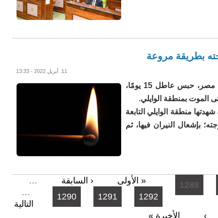
جته بطريقة مروعة
11. أبريل 2022 - 13:33
جدد قاضي المعارضات بمحكمة جنوب القاهرة في مصر، حبس عاطل 15 يومًا،
تى الموت بمنطقة الوايلي.
 المأساوية شهدتها منطقة الوايلي التابعة
؛ بإشعال النيران فيها، ثم
« الأولى
‹ السابقة
…
1288
…
1290
1291
1292
التالية
›
الأخيرة »