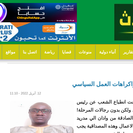
قارير
أنباء دولية
منوعات
قضايا
رياضة
اتصل بنا
مواقع
 واكراهات العمل السياسي
12. أبريل 2022 - 11:10
بعت انطباع الشعب عن رئيس
د ولكن بدون رجالات المرحلة!
لصادقة من وادان الي مدريد
لاعمال وهذه المصداقية يجب