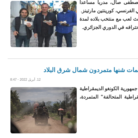
ي مصطفى صال، مدربا مساعدا
ي الفرنسي، كورينتين مارتينز.
حيث لعب مع منتخب بلاده لمدة
حترافه في الدوري الجزائري.
12. أبريل 2022 - 8:47
ق جمهورية الكونغو الديمقراطية
طية المتحالفة" المتمردة،